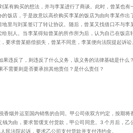
惠。刘某有购买的想法，并与李某进行了商谈。此时，曾某也有
办的饭店，于是故意以高价购买李某的饭店为由向李某作出
暗地里与刘某签订了转让协议。随后，曾某又找借口不与李
卖给别人。当李某得知曾某的所作所为后，认为自己在饭店
致，要求曾某赔偿损失，曾某不同意，李某便向法院提起诉讼
如果违反了，则违反了什么义务，该义务的法律基础是什么
果不需要则是否要承担其他责任？是什么责任？
卖免税香烟并运至国内销售的合同。甲公司依双方约定，按期将
钱为由，要求暂缓支付货款，甲公司同意。3 个月后，乙
地人民法院起诉，要求乙公司支付货款并支付违约金。