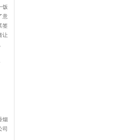
一饭
了意
某签
转让
。
？
香烟
公司