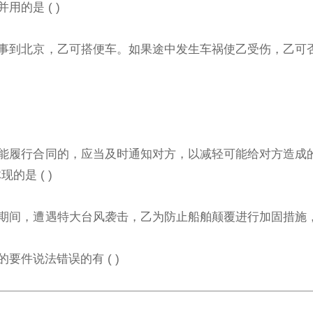
用的是 ( )
)
亦有事到北京，乙可搭便车。如果途中发生车祸使乙受伤，乙可
力不能履行合同的，应当及时通知对方，以减轻可能给对方造成
是 ( )
维修期间，遭遇特大台风袭击，乙为防止船舶颠覆进行加固措施
要件说法错误的有 ( )