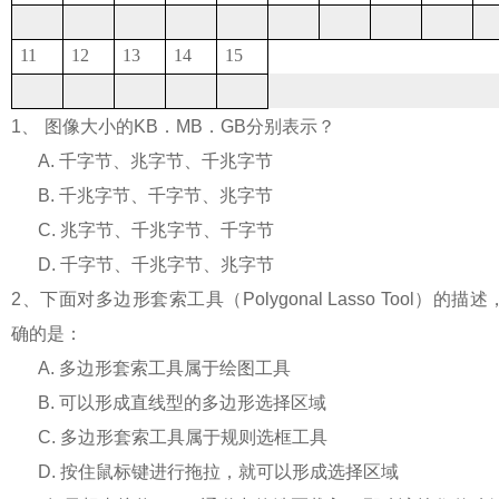
11
12
13
14
15
1
、
图像大小的
KB
．
MB
．
GB
分别表示？
A.
千字节、兆字节、千兆字节
B.
千兆字节、千字节、兆字节
C.
兆字节、千兆字节、千字节
D.
千字节、千兆字节、兆字节
2
、下面对多边形套索工具（
Polygonal Lasso Tool
）的描述
确的是：
A.
多边形套索工具属于绘图工具
B.
可以形成直线型的多边形选择区域
C.
多边形套索工具属于规则选框工具
D.
按住鼠标键进行拖拉，就可以形成选择区域