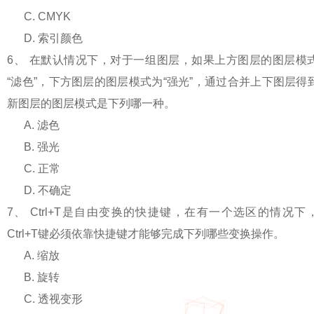
C. CMYK
D.
索引颜色
6
、
在默认情况下，对于一组图层，如果上方图层的图层模
“
滤色
”
，下方图层的图层模式为
“
强光
”
，通过合并上下图层得
新图层的图层模式是下列哪一种。
A.
滤色
B.
强光
C.
正常
D.
不确定
7
、
Ctrl+T
是自由变换的快捷键，在有一个选区的情况下
Ctrl+T
键必须依靠快捷键才能够完成下列哪些变换操作。
A.
缩放
B.
旋转
C.
透视变形