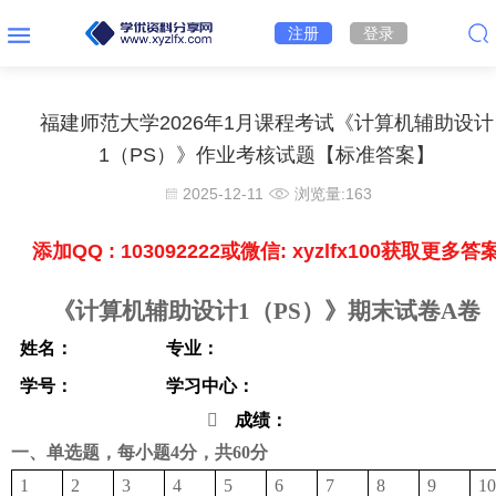
注册
登录
福建师范大学2026年1月课程考试《计算机辅助设计
1（PS）》作业考核试题【标准答案】
2025-12-11
浏览量:
163
添加QQ : 103092222或微信: xyzlfx100获取更多答
《计算机辅助设计1（PS）》期末试卷A卷
姓名： 专业：
学号： 学习中心：

成绩：
一、单选题，每小题4分，共60分
1
2
3
4
5
6
7
8
9
10