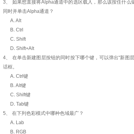
3
、
如果想直接将
Alpha
通道中的选区载入，那么该按住什么
同时并单击
Alpha
通道？
A. Alt
B. Ctrl
C. Shift
D. Shift+Alt
4
、
在单击新建图层按钮的同时按下哪个键，可以弹出
“
新图
话框。
A. Ctrl
键
B. Alt
键
C. Shift
键
D. Tab
键
5
、
在下列色彩模式中哪种色域最广？
A. Lab
B. RGB