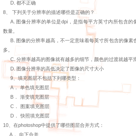
D.
都不正确
8
、
下列关于分辨率的描述哪些是正确的？
A.
图像分辨率的单位是
dpi
，是指每平方英寸内所包含的
数量。
B.
图像的分辨率越高，不一定意味着每英寸所包含的像素
多。
C.
分辨率越高的图像就有越多的细节，颜色的过渡就越平
D.
图像分辨率的高低决定了图像的尺寸大小
9
、填充图层不包括下列哪类型：
A
．
单色填充图层
B
．
渐变填充图层
C
．
图案填充图层
D
．
快照填充图层
10
、在
photoshop
中提供了哪些图层合并方式：
A
．
向下合并