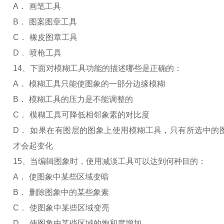
A
．
画笔工具
B
．
图案图章工具
C
．
橡皮图章工具
D
．
喷枪工具
14
、下面对模糊工具功能的描述哪些是正确的：
A
．
模糊工具只能使图象的一部分边缘模糊
B
．
模糊工具的压力是不能调整的
C
．
模糊工具可降低相邻象素的对比度
D
．
如果在有图层的图象上使用模糊工具，只有所选中的
才会起变化
15
、当编辑图象时，使用减淡工具可以达到何种目的：
A
．
使图象中某些区域变暗
B
．
删除图象中的某些象素
C
．
使图象中某些区域变亮
D
．
使图象中某些区域的饱和度增加