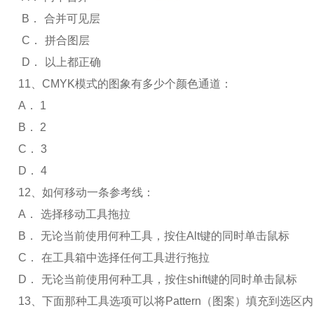
B
．
合并可见层
C
．
拼合图层
D
．
以上都正确
11
、
CMYK
模式的图象有多少个颜色通道：
A
．
1
B
．
2
C
．
3
D
．
4
12
、如何移动一条参考线：
A
．
选择移动工具拖拉
B
．
无论当前使用何种工具，按住
Alt
键的同时单击鼠标
C
．
在工具箱中选择任何工具进行拖拉
D
．
无论当前使用何种工具，按住
shift
键的同时单击鼠标
13
、下面那种工具选项可以将
Pattern
（图案）填充到选区内