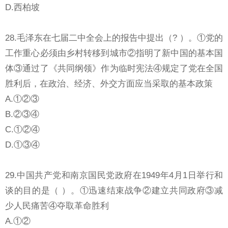
D.西柏坡
28.毛泽东在七届二中全会上的报告中提出（? ）。①党的
工作重心必须由乡村转移到城市②指明了新中国的基本国
体③通过了《共同纲领》作为临时宪法④规定了党在全国
胜利后，在政治、经济、外交方面应当采取的基本政策
A.①②③
B.②③④
C.①②④
D.①③④
29.中国共产党和南京国民党政府在1949年4月1日举行和
谈的目的是（ ）。①迅速结束战争②建立共同政府③减
少人民痛苦④夺取革命胜利
A.①②