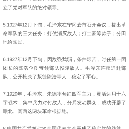
立了党对军队的绝对领导。
5.1927年12月下旬，毛泽东在宁冈砻市召开会议，提出革
命军队的三大任务：打仗消灭敌人；打土豪筹款子；分田
地给农民。
6.1927年12月下旬，因敌强我弱，条件艰苦，时任第一团
团长的陈浩企图带领部队投降敌人。毛泽东连夜追赶部
队，公开枪决了叛徒陈浩等人，稳定了军心。
7.1929年，毛泽东、朱德率领红四军主力，灵活运用十六
字战术，集中兵力对付敌人，分兵发动群众，成功开辟了
赣北、闽西这两块革命根据地。
8.中国共产党第七次全国代表大会完成了确定党的路线、